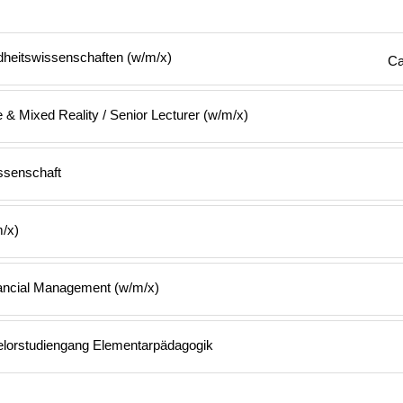
heitswissenschaften (w/m/x)
Ca
& Mixed Reality / Senior Lecturer (w/m/x)
ssenschaft
m/x)
nancial Management (w/m/x)
elorstudiengang Elementarpädagogik