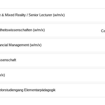
& Mixed Reality / Senior Lecturer (w/m/x)
heitswissenschaften (w/m/x)
Ca
nancial Management (w/m/x)
ssenschaft
m/x)
elorstudiengang Elementarpädagogik